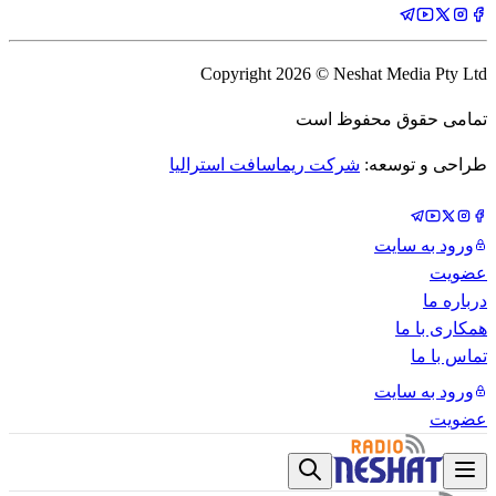
Copyright
2026
© Neshat Media Pty Ltd
تمامی حقوق محفوظ است
طراحی و توسعه:
شرکت ریماسافت استرالیا
ورود به سایت
عضویت
درباره ما
همکاری با ما
تماس با ما
ورود به سایت
عضویت