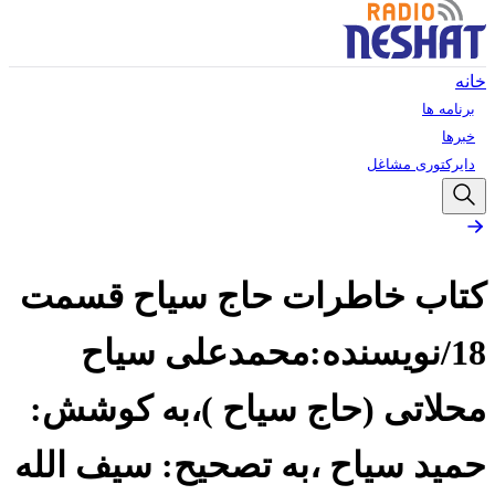
خانه
برنامه ها
خبرها
دایرکتوری مشاغل
کتاب خاطرات حاج سیاح قسمت
18/نویسنده:محمدعلی سیاح
محلاتی (حاج سیاح )،به کوشش:
حمید سیاح ،به تصحیح: سیف الله