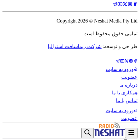
Copyright
2026
© Neshat Media Pty Ltd
تمامی حقوق محفوظ است
طراحی و توسعه:
شرکت ریماسافت استرالیا
ورود به سایت
عضویت
درباره ما
همکاری با ما
تماس با ما
ورود به سایت
عضویت