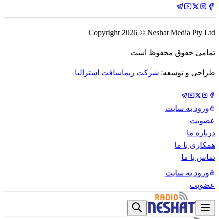
Copyright
2026
© Neshat Media Pty Ltd
تمامی حقوق محفوظ است
طراحی و توسعه:
شرکت ریماسافت استرالیا
ورود به سایت
عضویت
درباره ما
همکاری با ما
تماس با ما
ورود به سایت
عضویت