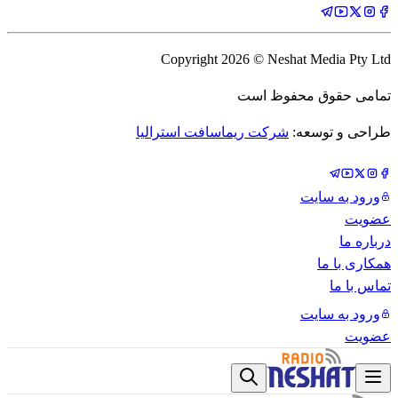
Copyright
2026
© Neshat Media Pty Ltd
تمامی حقوق محفوظ است
طراحی و توسعه:
شرکت ریماسافت استرالیا
ورود به سایت
عضویت
درباره ما
همکاری با ما
تماس با ما
ورود به سایت
عضویت