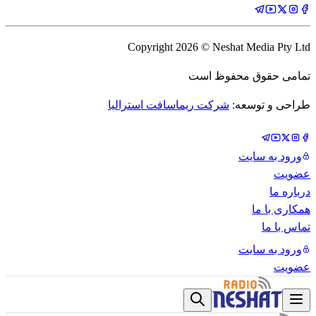
Copyright
2026
© Neshat Media Pty Ltd
تمامی حقوق محفوظ است
طراحی و توسعه:
شرکت ریماسافت استرالیا
ورود به سایت
عضویت
درباره ما
همکاری با ما
تماس با ما
ورود به سایت
عضویت