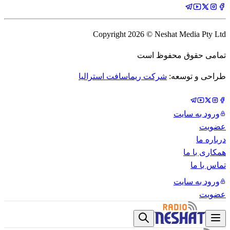
Copyright
2026
© Neshat Media Pty Ltd
تمامی حقوق محفوظ است
طراحی و توسعه:
شرکت ریماسافت استرالیا
ورود به سایت
عضویت
درباره ما
همکاری با ما
تماس با ما
ورود به سایت
عضویت