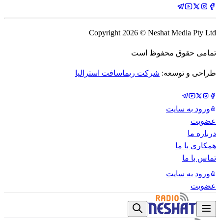
Copyright
2026
© Neshat Media Pty Ltd
تمامی حقوق محفوظ است
طراحی و توسعه:
شرکت ریماسافت استرالیا
ورود به سایت
عضویت
درباره ما
همکاری با ما
تماس با ما
ورود به سایت
عضویت