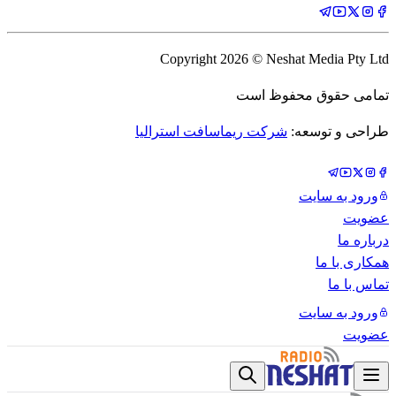
Copyright
2026
© Neshat Media Pty Ltd
تمامی حقوق محفوظ است
طراحی و توسعه:
شرکت ریماسافت استرالیا
ورود به سایت
عضویت
درباره ما
همکاری با ما
تماس با ما
ورود به سایت
عضویت