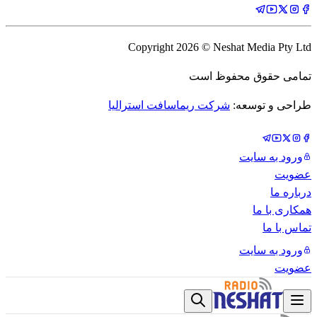
Copyright
2026
© Neshat Media Pty Ltd
تمامی حقوق محفوظ است
طراحی و توسعه:
شرکت ریماسافت استرالیا
ورود به سایت
عضویت
درباره ما
همکاری با ما
تماس با ما
ورود به سایت
عضویت