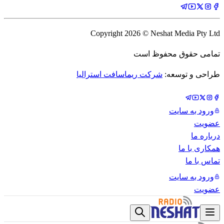
Copyright
2026
© Neshat Media Pty Ltd
تمامی حقوق محفوظ است
طراحی و توسعه:
شرکت ریماسافت استرالیا
ورود به سایت
عضویت
درباره ما
همکاری با ما
تماس با ما
ورود به سایت
عضویت