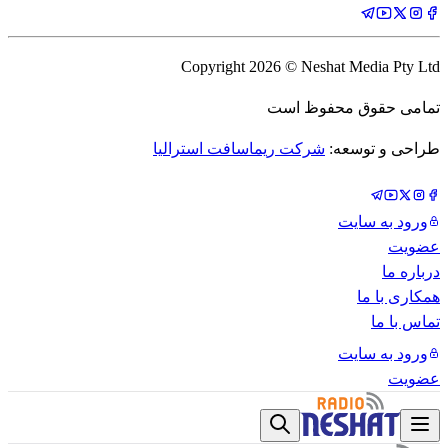
Copyright
2026
© Neshat Media Pty Ltd
تمامی حقوق محفوظ است
طراحی و توسعه:
شرکت ریماسافت استرالیا
ورود به سایت
عضویت
درباره ما
همکاری با ما
تماس با ما
ورود به سایت
عضویت