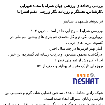
بررسی رخدادهای ورزشی جهان همراه با محمد شهرابی
،کارشناس، تحلیلگر و روزنامه نگار ورزشی مقیم استرالیا
#رادیونشاط..مهدی ستایش
-بررسی شرایط سرخ آبی ها در آستانه دربی ۱۰۲ .
-رویارویی نکونام و گل‌محمدی هم بازی های پیشین تیم ملی در
کسوت مربی های دربی .
-آمار بهتر قرمزها در چند سال اخیر .
-درگذشت محمود مشحون و بازتاب رسانه ای گسترده این خبر .
اخراج کیروش از تیم ملی قطر !
-روزهای تاریک منچستر یونایتد و حذف از ucl .
شبکه رادیو نشاط، با هدف ساختن فضایی شاد، گرم و صمیمی بین
فارسی زبانان استرالیا ایجاد شده است.
رادیو نشاط بدون هیچگونه وابستگی و بصورت مستقل، به دور از هر