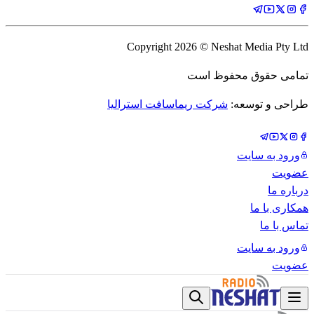
Copyright
2026
© Neshat Media Pty Ltd
تمامی حقوق محفوظ است
طراحی و توسعه:
شرکت ریماسافت استرالیا
ورود به سایت
عضویت
درباره ما
همکاری با ما
تماس با ما
ورود به سایت
عضویت