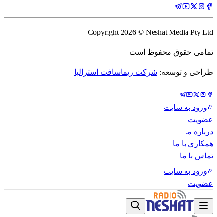
Copyright
2026
© Neshat Media Pty Ltd
تمامی حقوق محفوظ است
طراحی و توسعه:
شرکت ریماسافت استرالیا
ورود به سایت
عضویت
درباره ما
همکاری با ما
تماس با ما
ورود به سایت
عضویت