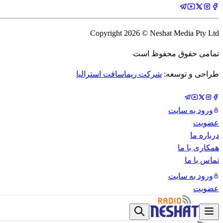
Copyright
2026
© Neshat Media Pty Ltd
تمامی حقوق محفوظ است
طراحی و توسعه:
شرکت ریماسافت استرالیا
ورود به سایت
عضویت
درباره ما
همکاری با ما
تماس با ما
ورود به سایت
عضویت