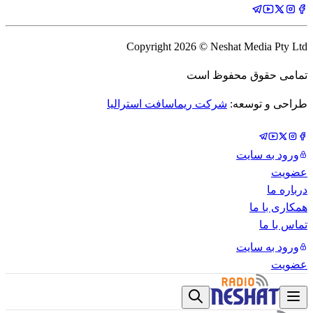
Copyright
2026
© Neshat Media Pty Ltd
تمامی حقوق محفوظ است
طراحی و توسعه:
شرکت ریماسافت استرالیا
ورود به سایت
عضویت
درباره ما
همکاری با ما
تماس با ما
ورود به سایت
عضویت