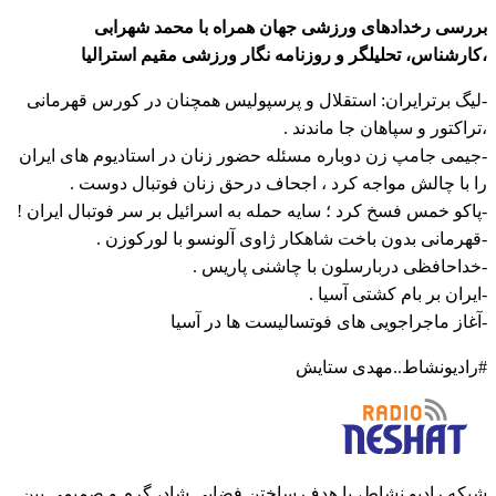
بررسی رخدادهای ورزشی جهان همراه با محمد شهرابی
،کارشناس، تحلیلگر و روزنامه نگار ورزشی مقیم استرالیا
-لیگ برترایران: استقلال و پرسپولیس همچنان در کورس قهرمانی
،تراکتور و سپاهان جا ماندند ‌.
-جیمی جامپ زن دوباره مسئله حضور زنان در استادیوم های ایران
را با چالش مواجه کرد ، اجحاف درحق زنان فوتبال دوست .
-پاکو خمس فسخ کرد ؛ سایه حمله به اسرائیل بر سر فوتبال ایران !
-قهرمانی بدون باخت شاهکار ژاوی آلونسو با لورکوزن .
-خداحافظی دربارسلون با چاشنی پاریس .
-ایران بر بام کشتی آسیا .
-آغاز ماجراجویی های فوتسالیست ها در آسیا
#رادیونشاط..مهدی ستایش
شبکه رادیو نشاط، با هدف ساختن فضایی شاد، گرم و صمیمی بین