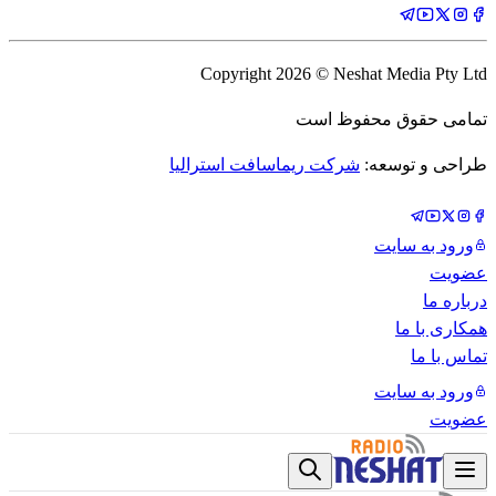
Copyright
2026
© Neshat Media Pty Ltd
تمامی حقوق محفوظ است
طراحی و توسعه:
شرکت ریماسافت استرالیا
ورود به سایت
عضویت
درباره ما
همکاری با ما
تماس با ما
ورود به سایت
عضویت