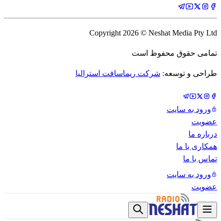
Copyright
2026
© Neshat Media Pty Ltd
تمامی حقوق محفوظ است
طراحی و توسعه:
شرکت ریماسافت استرالیا
ورود به سایت
عضویت
درباره ما
همکاری با ما
تماس با ما
ورود به سایت
عضویت