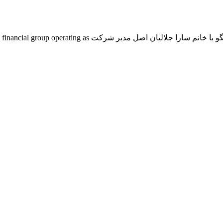
صدور فاکتورهای پزشکی و روش‌های حسابداری برای پزشکان/ - گفتگو با خانم سارا جلاليان اصل مدير شر