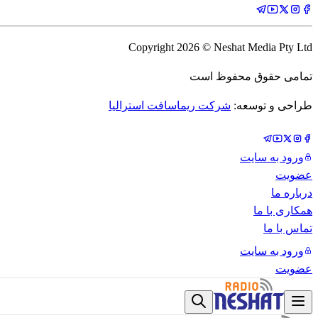
Copyright
2026
© Neshat Media Pty Ltd
تمامی حقوق محفوظ است
طراحی و توسعه:
شرکت ریماسافت استرالیا
ورود به سایت
عضویت
درباره ما
همکاری با ما
تماس با ما
ورود به سایت
عضویت