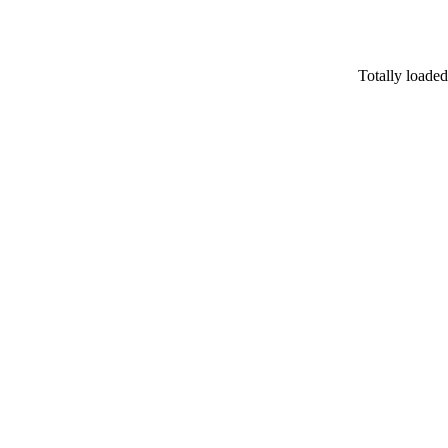
كت Totally loaded financial group operating as