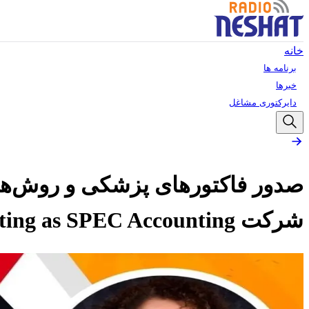
خانه
برنامه ها
خبرها
دایرکتوری مشاغل
صدور فاکتورهای پزشکی و روش‌های 
شركت Totally loaded financial group operating as SPEC Accounting