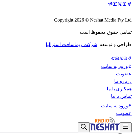
Copyright
2026
© Neshat Media Pty Ltd
تمامی حقوق محفوظ است
طراحی و توسعه:
شرکت ریماسافت استرالیا
ورود به سایت
عضویت
درباره ما
همکاری با ما
تماس با ما
ورود به سایت
عضویت