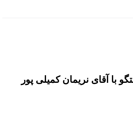
 و استرالیا در سال 2024 چیست؟ / گفتگو با آقای نریمان کمیلی پور