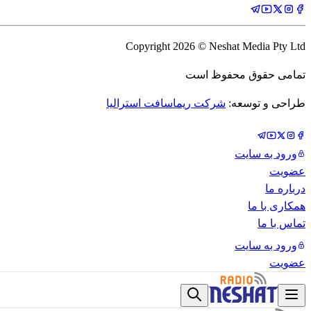
Copyright
2026
© Neshat Media Pty Ltd
تمامی حقوق محفوظ است
طراحی و توسعه:
شرکت ریماسافت استرالیا
ورود به سایت
عضویت
درباره ما
همکاری با ما
تماس با ما
ورود به سایت
عضویت