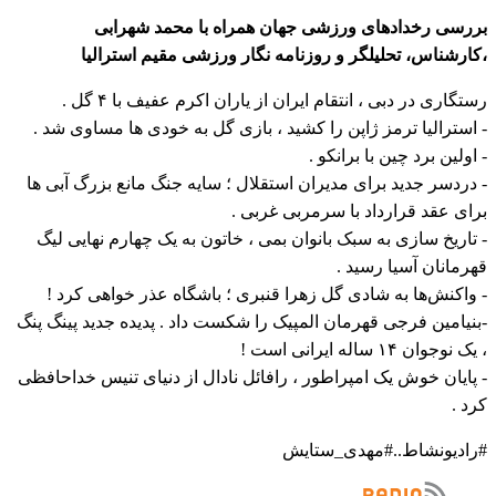
بررسی رخدادهای ورزشی جهان همراه با محمد شهرابی
،کارشناس، تحلیلگر و روزنامه نگار ورزشی مقیم استرالیا
رستگاری در دبی ، انتقام ایران از یاران اکرم عفیف با ۴ گل .
- استرالیا ترمز ژاپن را کشید ، بازی گل به خودی ها مساوی شد .
- اولین برد چین با برانکو .
- دردسر جدید برای مدیران استقلال ؛ سایه جنگ مانع بزرگ آبی ها
برای عقد قرارداد با سرمربی غربی .
- تاریخ سازی به سبک بانوان بمی ، خاتون به یک چهارم نهایی لیگ
قهرمانان آسیا رسید .
- واکنش‌ها به شادی گل زهرا قنبری ؛ باشگاه عذر خواهی کرد !
-بنیامین فرجی قهرمان المپیک را شکست داد . پدیده جدید پینگ پنگ
، یک نوجوان ۱۴ ساله ایرانی است !
- پایان خوش یک امپراطور ، رافائل نادال از دنیای تنیس خداحافظی
کرد .
#رادیونشاط..#مهدی_ستایش