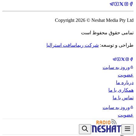
Copyright
2026
© Neshat Media Pty Ltd
تمامی حقوق محفوظ است
طراحی و توسعه:
شرکت ریماسافت استرالیا
ورود به سایت
عضویت
درباره ما
همکاری با ما
تماس با ما
ورود به سایت
عضویت