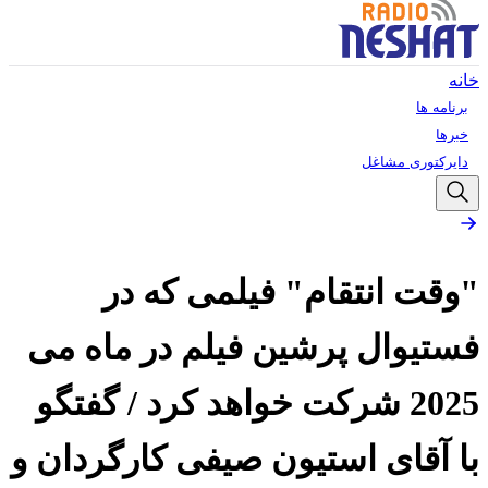
خانه
برنامه ها
خبرها
دایرکتوری مشاغل
"وقت انتقام" فیلمی که در
فستیوال پرشین فیلم در ماه می
2025 شرکت خواهد کرد / گفتگو
با آقای استیون صیفی کارگردان و