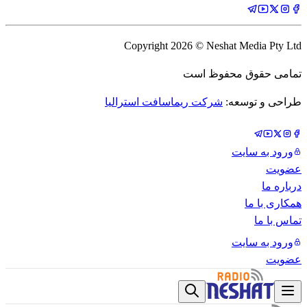
Copyright
2026
© Neshat Media Pty Ltd
تمامی حقوق محفوظ است
طراحی و توسعه:
شرکت ریماسافت استرالیا
ورود به سایت
عضویت
درباره ما
همکاری با ما
تماس با ما
ورود به سایت
عضویت