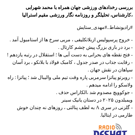
بررسی رخدادهای ورزشی جهان همراه با محمد شهرابی
،کارشناس، تحلیلگر و روزنامه نگار ورزشی مقیم استرالیا
#رادیونشاط..#مهدی_ستایش
- خروج پرسپوليس ازبلاتکلیفی ، مربی سرخ ها از استامبول آمد .
- برد در باری بزرگ پیش چشم کارتال .
- فتح نقطه های بحرانی به دست آبی ها ؛ استقلال در رتبه یازدهم !
- رقابت جذاب در صدر جدول ، کامبک فولاد با بلانکو ، برد آسان
سپاهان در نقش جهان .
- روبرتو پیاتزا سرمربی پاره وقت تیم ملی والیبال شد ؛ پیاتزا : راه
ولاسکو را ادامه میدهم .
- جوکوویچ مصدوم شد ،الکاراس حذف .
ویمبلدون ۲۰۲۵ در دستان یانیک سینر
- گلزنی در سری A به لطف پنالتی ، روزهای نه چندان خوش
طارمی در ایتالیا.