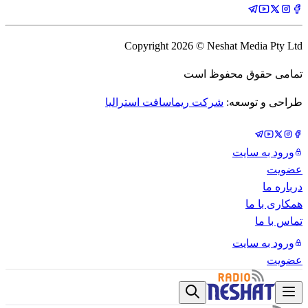
Copyright
2026
© Neshat Media Pty Ltd
تمامی حقوق محفوظ است
طراحی و توسعه:
شرکت ریماسافت استرالیا
ورود به سایت
عضویت
درباره ما
همکاری با ما
تماس با ما
ورود به سایت
عضویت