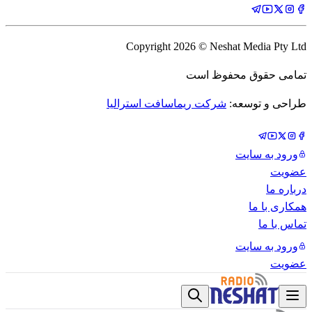
Copyright
2026
© Neshat Media Pty Ltd
تمامی حقوق محفوظ است
طراحی و توسعه:
شرکت ریماسافت استرالیا
ورود به سایت
عضویت
درباره ما
همکاری با ما
تماس با ما
ورود به سایت
عضویت