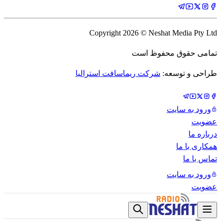
Copyright
2026
© Neshat Media Pty Ltd
تمامی حقوق محفوظ است
طراحی و توسعه:
شرکت ریماسافت استرالیا
ورود به سایت
عضویت
درباره ما
همکاری با ما
تماس با ما
ورود به سایت
عضویت