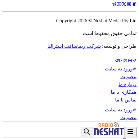
Copyright
2026
© Neshat Media Pty Ltd
تمامی حقوق محفوظ است
طراحی و توسعه:
شرکت ریماسافت استرالیا
ورود به سایت
عضویت
درباره ما
همکاری با ما
تماس با ما
ورود به سایت
عضویت