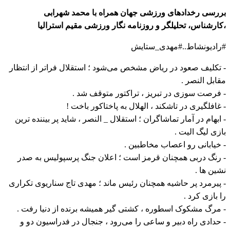
بررسی رخدادهای ورزشی جهان همراه با محمد شهرابی
،کارشناس، تحلیلگر و روزنامه نگار ورزشی مقیم استرالیا
#رادیونشاط..#مهدی_ستایش
- تکلیف صعود در ریاض مشخص می‌شود ؛ استقلال فراتر از انتظار
مقابل النصر .
- فرصت سوزی در تبریز ، تراکتور متوقف شد .
- غافلگیری در تاشکند ، الهلال به پاختاکور باخت !
- ابهام در آمار تماشاگران ؛ استقلال _ النصر ، شاید پر بیننده ترین
بازی لیگ الیت .
- خیابانی رو اعصاب مخاطبین .
- رنگ دربی همچنان قرمز است ؛ اعلان جنگ پرسپولیس به صدر
نشین ها .
- پیرمرد پر حاشیه همچنان رئیس ماند ؛ مهدی تاج سناریوی تکراری
را بازی کرد .
- مرگ مشکوک اسطوره ، کشتی گیر همیشه برنده از دنیا رفت .
- حدادی راه دبیر و ساعی را می‌رود ، جنجال در فدراسیون دو و