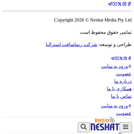
Copyright
2026
© Neshat Media Pty Ltd
تمامی حقوق محفوظ است
طراحی و توسعه:
شرکت ریماسافت استرالیا
ورود به سایت
عضویت
درباره ما
همکاری با ما
تماس با ما
ورود به سایت
عضویت