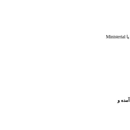
مهاجرت به استرالیا، همراه با کارشناس مهاجرت استرالیا آقای امین فرزدقی / - برنامه ویژه در مورد دستورالعمل‌های جدید درخواست وزیر یا Ministerial
استرالیا آمده و