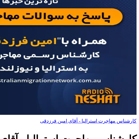
کارشناس مهاجرت استرالیا - آقای امین فرزدقی