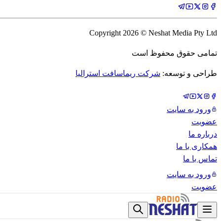
Copyright
2026
© Neshat Media Pty Ltd
تمامی حقوق محفوظ است
طراحی و توسعه:
شرکت ریماسافت استرالیا
ورود به سایت
عضویت
درباره ما
همکاری با ما
تماس با ما
ورود به سایت
عضویت