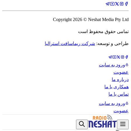
Copyright
2026
© Neshat Media Pty Ltd
تمامی حقوق محفوظ است
طراحی و توسعه:
شرکت ریماسافت استرالیا
ورود به سایت
عضویت
درباره ما
همکاری با ما
تماس با ما
ورود به سایت
عضویت