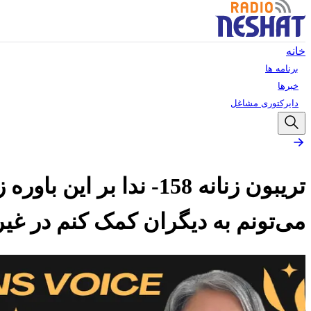
خانه
برنامه ها
خبرها
دایرکتوری مشاغل
تریبون زنانه 158- ند
می‌تونم به دیگران کمک کنم در غ