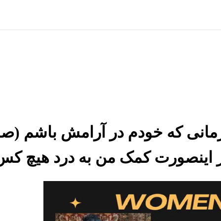
ا بر این باوره زمانی که خودم در آرامش ب
یر اینصورت کمک من به درد هیچ کس