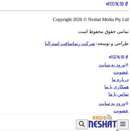
Copyright
2026
© Neshat Media Pty Ltd
تمامی حقوق محفوظ است
طراحی و توسعه:
شرکت ریماسافت استرالیا
ورود به سایت
عضویت
درباره ما
همکاری با ما
تماس با ما
ورود به سایت
عضویت