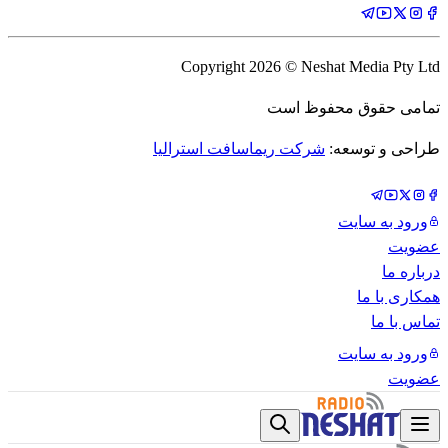
Copyright
2026
© Neshat Media Pty Ltd
تمامی حقوق محفوظ است
طراحی و توسعه:
شرکت ریماسافت استرالیا
ورود به سایت
عضویت
درباره ما
همکاری با ما
تماس با ما
ورود به سایت
عضویت