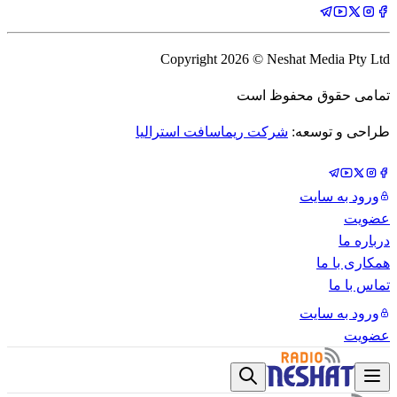
Copyright
2026
© Neshat Media Pty Ltd
تمامی حقوق محفوظ است
طراحی و توسعه:
شرکت ریماسافت استرالیا
ورود به سایت
عضویت
درباره ما
همکاری با ما
تماس با ما
ورود به سایت
عضویت