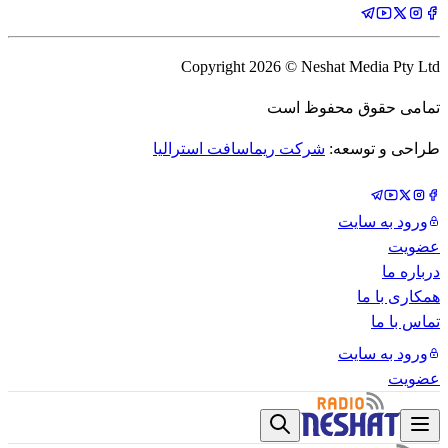
Copyright
2026
© Neshat Media Pty Ltd
تمامی حقوق محفوظ است
طراحی و توسعه:
شرکت ریماسافت استرالیا
ورود به سایت
عضویت
درباره ما
همکاری با ما
تماس با ما
ورود به سایت
عضویت