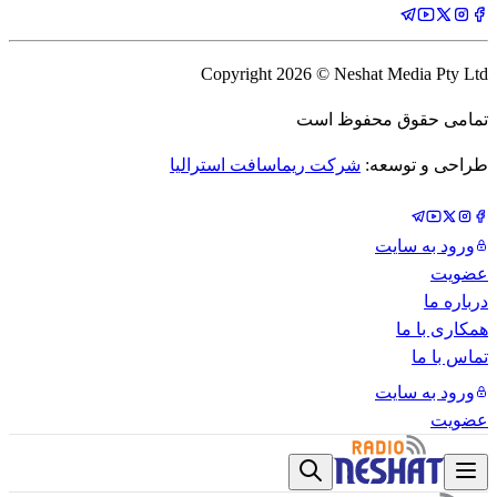
Copyright
2026
© Neshat Media Pty Ltd
تمامی حقوق محفوظ است
طراحی و توسعه:
شرکت ریماسافت استرالیا
ورود به سایت
عضویت
درباره ما
همکاری با ما
تماس با ما
ورود به سایت
عضویت