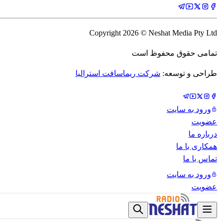
Copyright
2026
© Neshat Media Pty Ltd
تمامی حقوق محفوظ است
طراحی و توسعه:
شرکت ریماسافت استرالیا
ورود به سایت
عضویت
درباره ما
همکاری با ما
تماس با ما
ورود به سایت
عضویت