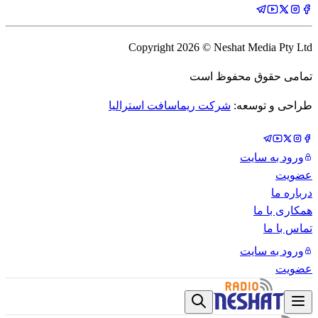
Copyright
2026
© Neshat Media Pty Ltd
تمامی حقوق محفوظ است
طراحی و توسعه:
شرکت ریماسافت استرالیا
ورود به سایت
عضویت
درباره ما
همکاری با ما
تماس با ما
ورود به سایت
عضویت