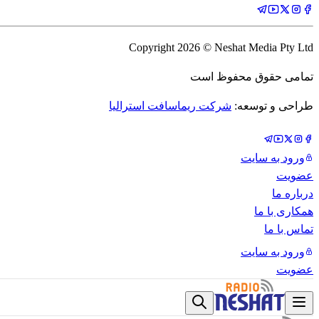
Copyright
2026
© Neshat Media Pty Ltd
تمامی حقوق محفوظ است
طراحی و توسعه:
شرکت ریماسافت استرالیا
ورود به سایت
عضویت
درباره ما
همکاری با ما
تماس با ما
ورود به سایت
عضویت