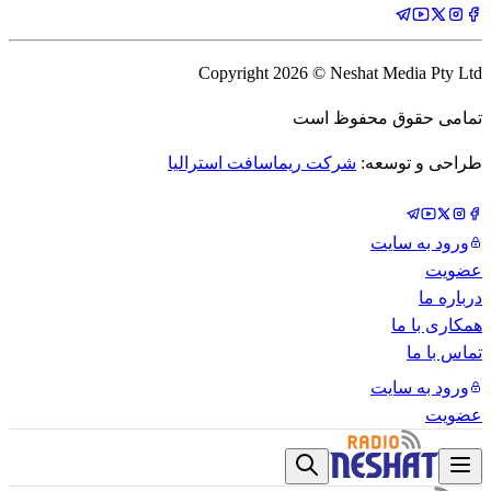
Copyright
2026
© Neshat Media Pty Ltd
تمامی حقوق محفوظ است
طراحی و توسعه:
شرکت ریماسافت استرالیا
ورود به سایت
عضویت
درباره ما
همکاری با ما
تماس با ما
ورود به سایت
عضویت