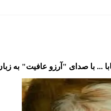
با ... با صدای "آرزو عافیت" به زب