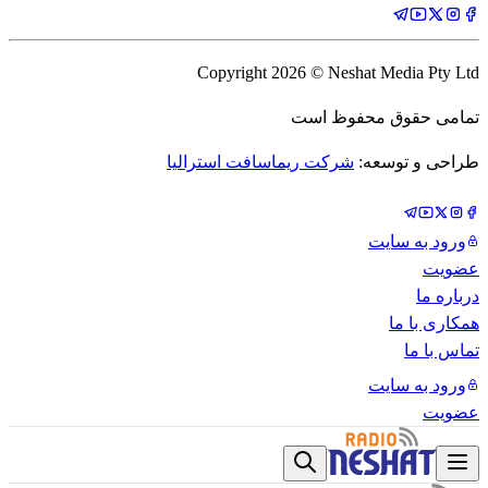
Copyright
2026
© Neshat Media Pty Ltd
تمامی حقوق محفوظ است
طراحی و توسعه:
شرکت ریماسافت استرالیا
ورود به سایت
عضویت
درباره ما
همکاری با ما
تماس با ما
ورود به سایت
عضویت