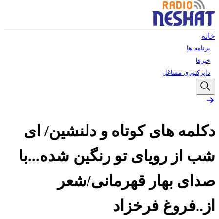
خانه
برنامه ها
خبرها
دایرکتوری مشاغل
دکلمه های کوتاه و دلنشین/ ای
شب از رویای تو رنگین شده‬‎...با
صدای بهار قهرمانی/شعر
از..فروغ فرخزاد