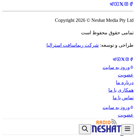
Copyright
2026
© Neshat Media Pty Ltd
تمامی حقوق محفوظ است
طراحی و توسعه:
شرکت ریماسافت استرالیا
ورود به سایت
عضویت
درباره ما
همکاری با ما
تماس با ما
ورود به سایت
عضویت