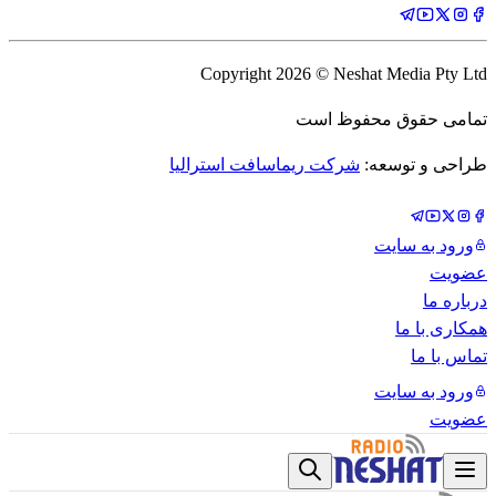
Copyright
2026
© Neshat Media Pty Ltd
تمامی حقوق محفوظ است
طراحی و توسعه:
شرکت ریماسافت استرالیا
ورود به سایت
عضویت
درباره ما
همکاری با ما
تماس با ما
ورود به سایت
عضویت