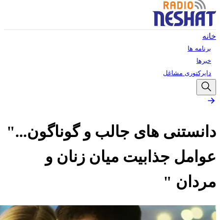
خانه
برنامه ها
خبرها
دایرکتوری مشاغل
دانستنی های جالب و گوناگون..."
عوامل جذابیت میان زنان و
مردان "