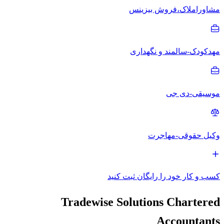
مشاوراملاک،فروش بیزینس
مهدکودک-سالمند و نگهداری
موسیقی-دی جی
وکیل حقوقی-مهاجرت
کسب و کار خود را رایگان ثبت کنید
Tradewise Solutions Chartered
Accountants