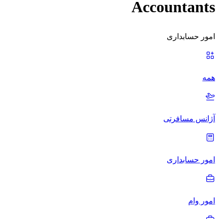
Accountants
امور حسابداری
همه
آژانس مسافرتی
امور حسابداری
امور وام