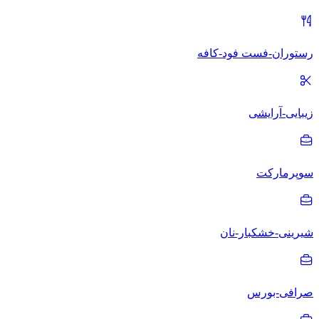
رستوران-فست فود-کافه
زیبایی-آرایشی
سوپرمارکت
شیرینی-خشکبار-نان
صرافی-بورس