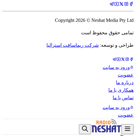
Copyright
2026
© Neshat Media Pty Ltd
تمامی حقوق محفوظ است
طراحی و توسعه:
شرکت ریماسافت استرالیا
ورود به سایت
عضویت
درباره ما
همکاری با ما
تماس با ما
ورود به سایت
عضویت