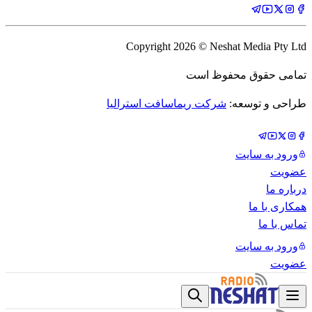
Copyright
2026
© Neshat Media Pty Ltd
تمامی حقوق محفوظ است
طراحی و توسعه:
شرکت ریماسافت استرالیا
ورود به سایت
عضویت
درباره ما
همکاری با ما
تماس با ما
ورود به سایت
عضویت