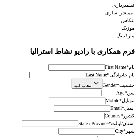
فیلمبرداری
انیمیشن سازی
عکاس
موزیک
مارکتینگ
فرم همکاری با رادیو نشاط استرالیا
نام
*
First Name
نام خانوادگی
*
Last Name
جنسیت
*
Gender
انتخاب کنید
سن
*
Age
موبایل
*
Mobile
ایمیل
*
Email
کشور
*
Country
استان/ایالت
*
State / Province
شهر
*
City