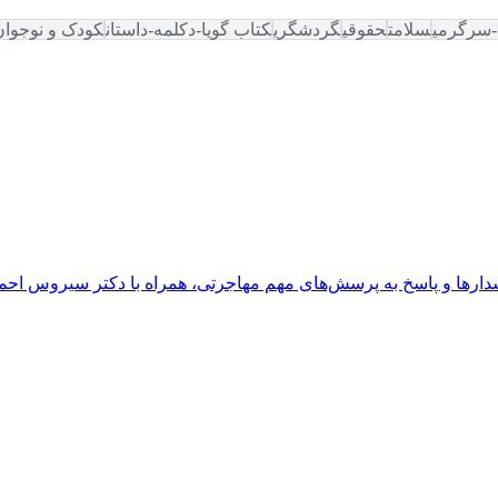
-سرگرمی
سلامت
حقوقی
گردشگری
کتاب گویا-دکلمه-داستان
کودک و نوجوان