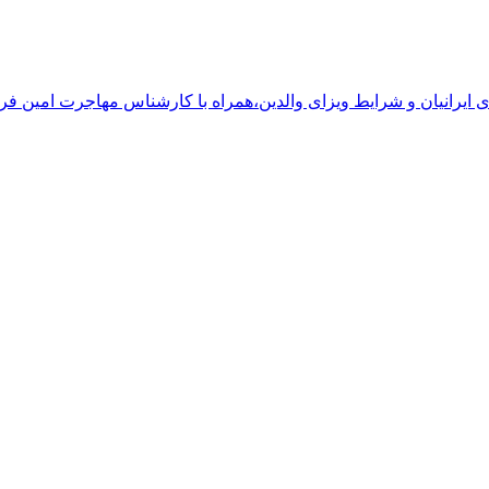
زای ایرانیان و شرایط ویزای والدین،همراه با کارشناس مهاجرت امین ف