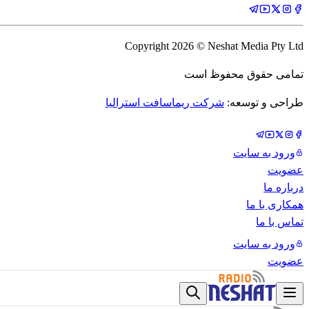
Copyright
2026
© Neshat Media Pty Ltd
تمامی حقوق محفوظ است
طراحی و توسعه:
شرکت ریماسافت استرالیا
ورود به سایت
عضویت
درباره ما
همکاری با ما
تماس با ما
ورود به سایت
عضویت