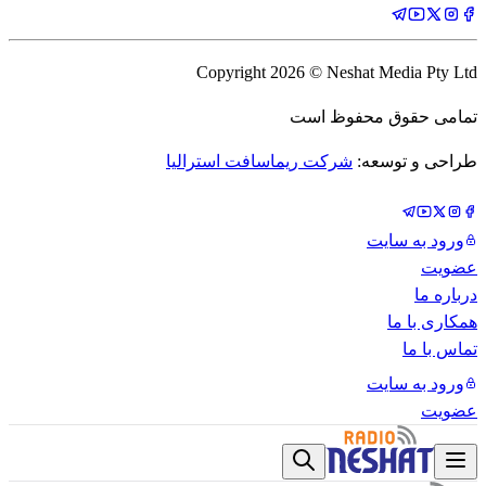
Copyright
2026
© Neshat Media Pty Ltd
تمامی حقوق محفوظ است
طراحی و توسعه:
شرکت ریماسافت استرالیا
ورود به سایت
عضویت
درباره ما
همکاری با ما
تماس با ما
ورود به سایت
عضویت