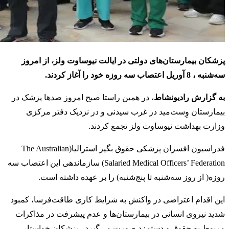
پزشکان بیمارستان‌های دولتی در ایالت نیوساوت ولز، از امروز
سه‌شنبه ، 8 آوریل اعتصاب سه روزه خود را آغاز کردند.
به گزارش رادیونشاط
، در همین راستا صبح امروز صدها پزشک در
بیمارستان وِست‌مید در غرب سیدنی و در نزدیک دفتر مرکزی
وزارت بهداشت نیوساوت ولز تجمع کردند.
فدراسیون افسران پزشکی حقوق بگیر استرالیا(The Australian
Salaried Medical Officers’ Federation) سازماندهی این اعتصاب سه
روزه( از روز سه‌شنبه تا پنج‌شنبه) را بر عهده داشته است.
این اقدام اعتراضی در واکنش به شرایط کاری طاقت‌فرسا، کمبود
شدید نیروی انسانی در بیمارستان‌ها و عدم پیشرفت در مذاکرات
مربوط به حقوق و دستمزد صورت می‌گیرد. پزشکان خواستار