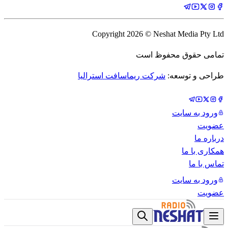
Copyright
2026
© Neshat Media Pty Ltd
تمامی حقوق محفوظ است
طراحی و توسعه:
شرکت ریماسافت استرالیا
ورود به سایت
عضویت
درباره ما
همکاری با ما
تماس با ما
ورود به سایت
عضویت