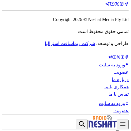
Copyright
2026
© Neshat Media Pty Ltd
تمامی حقوق محفوظ است
طراحی و توسعه:
شرکت ریماسافت استرالیا
ورود به سایت
عضویت
درباره ما
همکاری با ما
تماس با ما
ورود به سایت
عضویت