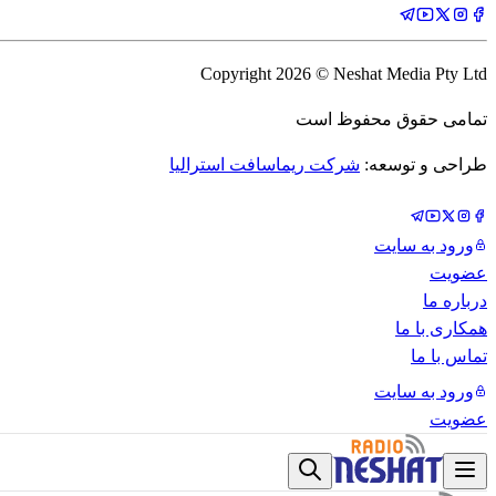
Copyright
2026
© Neshat Media Pty Ltd
تمامی حقوق محفوظ است
طراحی و توسعه:
شرکت ریماسافت استرالیا
ورود به سایت
عضویت
درباره ما
همکاری با ما
تماس با ما
ورود به سایت
عضویت