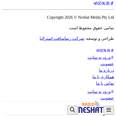
Copyright
2026
© Neshat Media Pty Ltd
تمامی حقوق محفوظ است
طراحی و توسعه:
شرکت ریماسافت استرالیا
ورود به سایت
عضویت
درباره ما
همکاری با ما
تماس با ما
ورود به سایت
عضویت